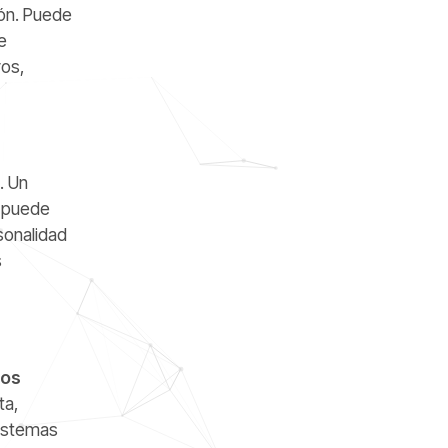
ión. Puede
e
vos,
. Un
o puede
sonalidad
s
ros
ta,
sistemas