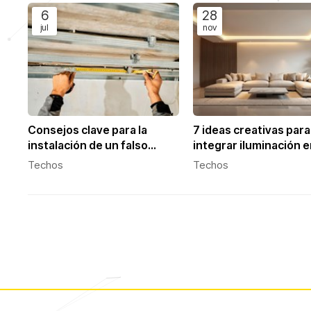
6
28
jul
nov
Consejos clave para la
7 ideas creativas para
instalación de un falso
integrar iluminación 
techo
falsos techos
Techos
Techos