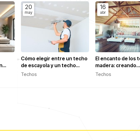
20
16
may
abr
Cómo elegir entre un techo
El encanto de los 
en
de escayola y un techo
madera: creando
metálico: ventajas y
atmósferas cálida
Techos
Techos
desventajas
acogedoras