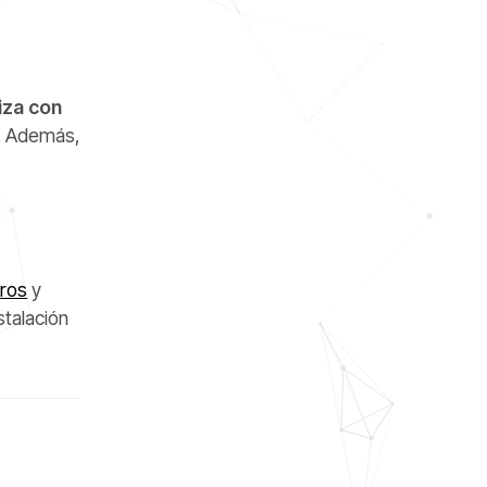
iza con
e. Además,
tros
y
stalación