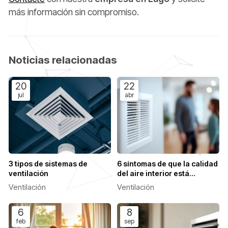
más información sin compromiso.
Noticias relacionadas
20
22
jul
abr
3 tipos de sistemas de
6 síntomas de que la calidad
ventilación
del aire interior está
afectando a su familia
Ventilación
Ventilación
6
8
feb
sep