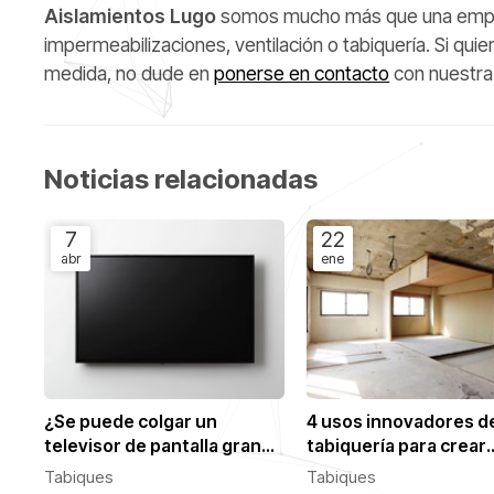
Aislamientos Lugo
somos mucho más que una empres
impermeabilizaciones, ventilación o tabiquería. Si qu
medida, no dude en
ponerse en contacto
con nuestra
Noticias relacionadas
7
22
abr
ene
¿Se puede colgar un
4 usos innovadores de
televisor de pantalla grande
tabiquería para crear
en una pared de pladur®?
espacios de
Tabiques
Tabiques