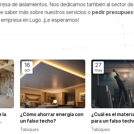
a de aislamientos. Nos dedicamos también al sector de 
iere saber más sobre nuestros servicios o
pedir presupues
 empresa en Lugo. ¡Le esperamos!
16
27
oct
may
 la
¿Cómo ahorrar energía con
¿Cuál es el materi
un falso techo?
para un falso tech
Tabiques
Tabiques