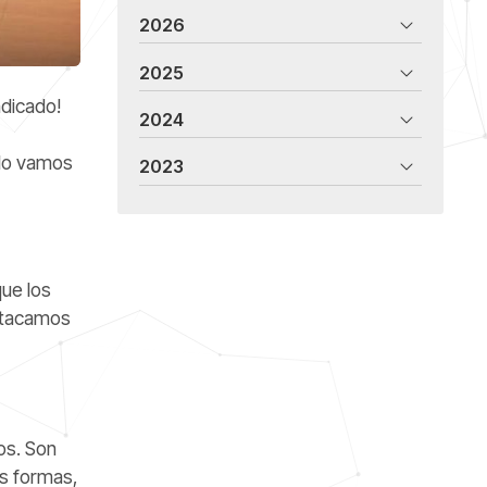
2026
2025
ndicado!
2024
ulo vamos
2023
que los
estacamos
os. Son
es formas,