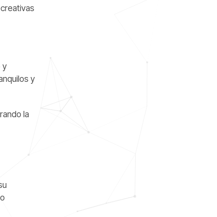
creativas
 y
anquilos y
rando la
su
ro