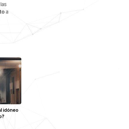
las
to
a
al idóneo
o?