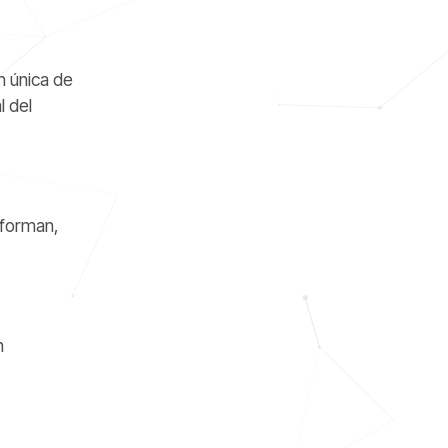
n única de
l del
nforman,
n